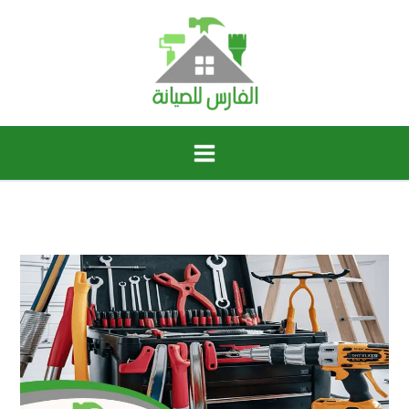
خطي
لى
لمحتوى