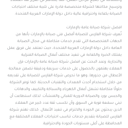
والسلامة في جميع مراحل العمل، مما يساهم في تعزيز ثقة العملاء
وترسيخ مكانتها كشركة متخصصة قادرة على تلبية مختلف احتياجات
الصيانة بكفاءة واحترافية عالية داخل دولة الإمارات العربية المتحدة.
افضل شركة صيانة عامة بالإمارات
تُعرف شركة الفارس للصيانة أفضل فني صيانة بالإمارات بأنها من
الجهات المتخصصة التي تقدم خدمات متكاملة في مجال الصيانة
العامة داخل دولة الإمارات العربية المتحدة، حيث تعتمد على فريق عمل
يمتلك الخبرة والكفاءة في تنفيذ مختلف أعمال الصيانة المنزلية
والتجارية. وعند البحث عن افضل شركة صيانة عامة بالإمارات فإن
العملاء يهتمون بالحصول على خدمات سريعة ودقيقة تضمن معالجة
الأعطال من جذورها، وهو ما تحرص شركة الفارس للصيانة على تقديمه
من خلال استخدام أحدث المعدات والتقنيات الحديثة. كما توفر الشركة
حلولًا متكاملة تشمل أعمال الكهرباء والسباكة والتكييف والدهانات
والجبس بورد والصيانة الدورية للمباني والمنشآت. لذلك استطاعت أن
تبني سمعة قوية في السوق وأن تكسب ثقة عدد كبير من العملاء
الذين يبحثون عن الجودة والالتزام في تنفيذ الأعمال. كذلك تهتم شركة
الفارس للصيانة بتقديم خدمات تناسب احتياجات العملاء المختلفة مع
المحافظة على أعلى مستويات الجودة والاحترافية.