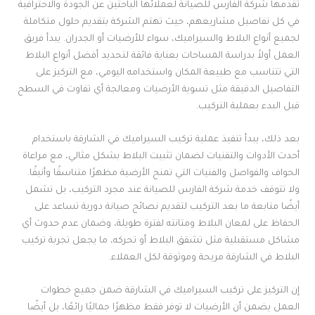
تقدمها شركة الفارس للصيانة لعملائها الباحثين عن الجودة والاحترافية
في كل تفاصيل مشاريعهم، حيث تهتم الشركة بتقديم حلول متكاملة
لجميع أنواع البلاط والسيراميك، سواء للأرضيات أو الجدران. يبدأ فريق
العمل أولاً بدراسة المساحات بعناية فائقة لتحديد أفضل أنواع البلاط
التي تتناسب مع طبيعة المكان واستخدامه اليومي، مع التركيز على
التفاصيل الدقيقة مثل تسوية الأرضيات ومعالجة أي تفاوت في السطح
قبل البدء بعملية التركيب.
بعد ذلك، يبدأ تنفيذ عملية تركيب السيراميك في الشارقة باستخدام
أحدث الأدوات والتقنيات لضمان تثبيت البلاط بشكل مثالي، مع مراعاة
الحواف والفواصل والفنيات التي تمنح الأرضية مظهرًا متناسقًا وأنيقًا.
ولا تتوقف خدمة شركة الفارس للصيانة عند مجرد التركيب، بل تشمل
أيضًا متابعة ما بعد التركيب لتقديم نصائح صيانة دورية تساعد على
الحفاظ على لمعان البلاط ومتانته لفترة طويلة، وضمان عدم حدوث أي
مشاكل مستقبلية مثل تشقق البلاط أو تحركه، ما يجعل تجربة تركيب
البلاط في الشارقة مريحة وموثوقة لكل العملاء.
إن التركيز على تركيب السيراميك في الشارقة ضمن جميع خطوات
العمل يضمن أن الأرضيات لا توفر فقط مظهرًا جماليًا رائعًا، بل أيضًا