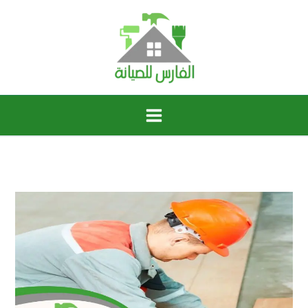
خطي
لى
لمحتوى