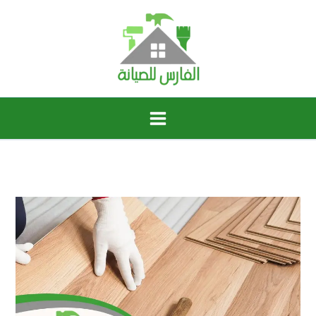
خطي
لى
لمحتوى