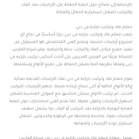
بالإضافة إلى نصائح حول كيفية الحفاظ على الأرضيات بعد الفك
والتركيب لضمان استمرارية الجمال والمتانة.
معلم فك وتركيب باركيه في دبي
يلعب معلم فك وتركيب باركيه في دبي دورًا أساسيًا في نجاح أي
مشروع أرضيات خشبية، ويعتبر الفني المتخصص هو المسؤول عن
تنفيذ جميع مراحل الفك والتركيب بدقة واحترافية. توفر شركة الفارس
للصيانة فريقًا من الفنيين المدربين على أحدث أساليب تركيب باركيه في
دبي وفكها بطريقة آمنة تضمن الحفاظ على جميع الألواح وسلامتها.
يقوم معلم فك وتركيب باركيه في دبي بفك الأرضيات القديمة بعناية،
إزالة الألواح التالفة أو التي تحتاج لإعادة ضبط، تجهيز الأرضيات للتركيب
الجديد، ثم تركيب الألواح بشكل متناسق مع العوازل المناسبة لضمان
استقرار الأرضيات وطول عمرها. كما يقدم الفني استشارات حول كيفية
العناية اليومية بالباركيه بعد التركيب أو الفك، بما يشمل تنظيف
الأرضيات بمواد مناسبة وحمايتها من الرطوبة والخدوش، لضمان
استمرار جودة الأرضيات ولمعانها.
بفضل مهارة معلم فك وتركيب باركيه في دبي من شركة الفارس