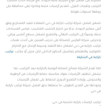
الشركة على أفضل أنواع الباركيه عالية الجودة، مع مراعاة أحدث أساليب
التركيب وتقنيات العزل، لتقديم أرضيات متينة وفاخرة تبقى محافظة على
رونقها لسنوات طويلة.
تضمن افضل شركة تركيب باركية في دبي للعملاء تنفيذ المشاريع وفق
أعلى معايير الجودة، بدءًا من اختيار الخشب المناسب، قياس المساحات
بدقة، وصولًا إلى التركيب النهائي والتلميع لضمان سطح أملس وراقي.
وتحرص شركة الفارس للصيانة على تدريب الفنيين على أحدث تقنيات
تركيب باركيه في دبي لضمان دقة التنفيذ وسرعة الإنجاز، مع الالتزام
بالمواعيد والاهتمام بتفاصيل الديكور الداخلي لكل منزل أو مكتب.
تركيب
باركيه في الشارقة
كما تقدم الشركة نصائح للعناية اليومية بالباركيه بعد التركيب، بما
يشمل تنظيف الأرضيات بمواد مناسبة، حماية الأرضيات من الرطوبة
والخدوش، وإعادة التلميع الدوري للحفاظ على لمعان الأرضيات
وجودتها على المدى الطويل، ما يجعلها بحق افضل شركة تركيب باركية
في دبي.
تركيب ارضيات باركيه خشبية في دبي