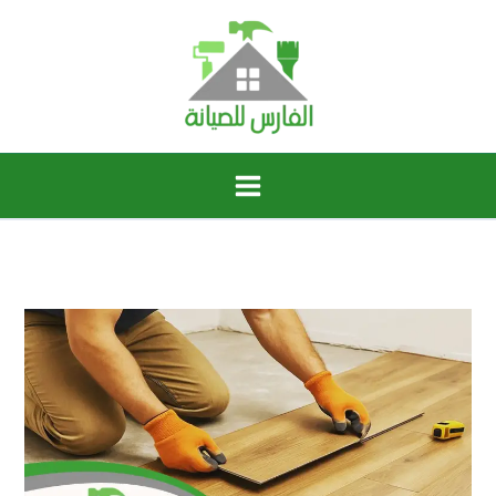
خطي
لى
لمحتوى