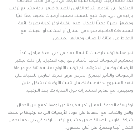
تُعد خدمة تركيب ارضيات ثلاثية الابعاد في دبي من أحدث الخدمات
المبتكرة التي تقدمها شركة الفارس للصيانة ضمن باقة مشاريع تركيب
باركيه في دبي، حيث تتيح للعملاء تصميم أرضيات تضيف بعدًا فنيًا
ومظهرًا بصريًا مميزًا للمكان. هذه التقنية توفر تجربة بصرية رائعة
للمساحات الداخلية، سواء في المنازل أو المكاتب أو الفيلات، مع
الحفاظ على متانة الأرضيات وجمالها الطبيعي.
تمر عملية تركيب ارضيات ثلاثية الابعاد في دبي بعدة مراحل، تبدأ
بتصميم الرسومات ثلاثية الأبعاد وفق رغبة العميل، يلي ذلك تجهيز
الأرضيات وضمان استوائها، ثم تركيب الألواح بعناية فائقة مع مراعاة
الرسومات والتأثير البصري. يحرص فريق شركة الفارس للصيانة على
تنفيذ المشروع بدقة عالية لضمان تثبيت الأرضيات بشكل متين
وطبيعي، مع تقديم استشارات حول العناية بها بعد التركيب.
توفر هذه الخدمة للعميل تجربة فريدة من نوعها تجمع بين الجمال
والفن والمتانة، مع الحفاظ على جودة الأرضيات التي تم تركيبها بواسطة
شركة الفارس للصيانة ضمن مشاريع تركيب باركيه في دبي، مما يجعل
المكان أنيقًا وعصريًا على أعلى مستوى.