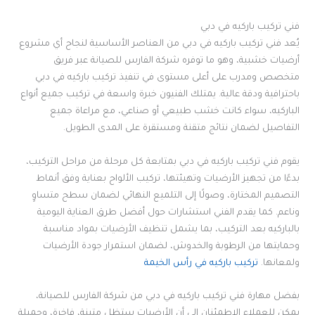
فني تركيب باركيه في دبي
يُعد فني تركيب باركيه في دبي من العناصر الأساسية لنجاح أي مشروع
أرضيات خشبية، وهو ما توفره شركة الفارس للصيانة عبر فريق
متخصص ومدرب على أعلى مستوى في تنفيذ تركيب باركيه في دبي
باحترافية ودقة عالية. يمتلك الفنيون خبرة واسعة في تركيب جميع أنواع
الباركيه، سواء كانت خشب طبيعي أو صناعي، مع مراعاة جميع
التفاصيل لضمان نتائج متقنة ومستقرة على المدى الطويل.
يقوم فني تركيب باركيه في دبي بمتابعة كل مرحلة من مراحل التركيب،
بدءًا من تجهيز الأرضيات وتهيئتها، تركيب الألواح بعناية وفق أنماط
التصميم المختارة، وصولًا إلى التلميع النهائي لضمان سطح متساوٍ
وناعم. كما يقدم الفني استشارات حول أفضل طرق العناية اليومية
بالباركيه بعد التركيب، بما يشمل تنظيف الأرضيات بمواد مناسبة
وحمايتها من الرطوبة والخدوش، لضمان استمرار جودة الأرضيات
ولمعانها.
تركيب باركيه في رأس الخيمة
بفضل مهارة فني تركيب باركيه في دبي من شركة الفارس للصيانة،
يمكن للعملاء الاطمئنان إلى أن الأرضيات ستظل متينة، فاخرة، وجميلة