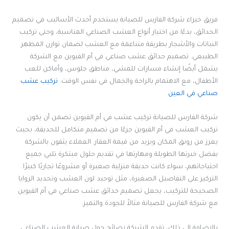
فريق خبراء شركة الفارس للصيانة يستخدم أحدث الأساليب في تصميم
الحدائق، بدءًا من اختيار أنواع العشب الصناعي المناسبة، وحتى تركيب
النباتات والأشجار بطريقة متناغمة مع العشب لضمان توازن المظهر
الطبيعي. تصميم حدائق عشب صناعي في أم القيوين مع الشركة
يشمل أيضًا إنشاء مسارات للمشي، مناطق جلوس، وأماكن للعب
الأطفال، مع الاهتمام بالراحة والجمال في نفس الوقت.
تركيب عشب
صناعي في العين
شركة الفارس للصيانة تركيب عشب في أم القيوين تضمن أن يكون
تركيب العشب في أم القيوين جزءًا من تصميم متكامل للحديقة، بحيث
يعزز من رونق المكان ويزيد من قيمة العقار. العملاء يثقون بالشركة
بفضل خبرتها الطويلة ومهارتها في تقديم حلول مبتكرة تلبي جميع
احتياجاتهم، سواء كانت حديقة منزلية صغيرة أو مشروعًا تجاريًا كبيرًا.
التركيز على التفاصيل الصغيرة، مثل توحيد لون العشب وتحديد الزوايا
الصحيحة للتركيب، يجعل تصميم حدائق عشب صناعي في أم القيوين
مع شركة الفارس للصيانة مثالاً للجودة والتميز.
بالإضافة إلى ذلك، تقدم الشركة نصائح حول صيانة العشب الصناعي