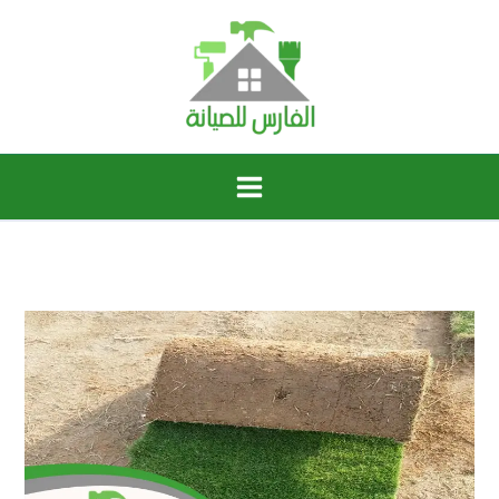
خطي
لى
لمحتوى