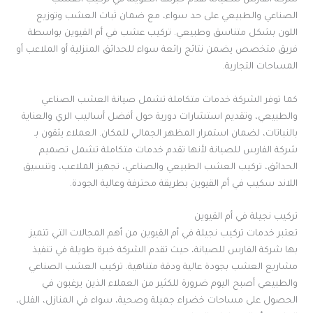
شركة الفارس للصيانة تقدم خبرتها الطويلة في تركيب العشب
الصناعي والطبيعي على حد سواء، مع ضمان ثبات العشب وتوزيع
اللون بشكل متناسق وطبيعي. تركيب عشب في أم القيوين بواسطة
فريق متخصص يضمن نتائج رائعة سواء للحدائق المنزلية أو الملاعب أو
المساحات التجارية.
كما توفر الشركة خدمات متكاملة تشمل صيانة العشب الصناعي
والطبيعي، وتقديم استشارات دورية حول أفضل أساليب الري والعناية
بالنباتات، لضمان استمرار المظهر الجمالي للمكان. العملاء يثقون بـ
شركة الفارس للصيانة لأنها تقدم خدمات متكاملة تشمل تصميم
الحدائق، تركيب العشب الطبيعي والصناعي، تجهيز الملاعب، وتنسيق
اللاند سكيب في أم القيوين بطريقة محترفة وعالية الجودة.
تركيب نجيلة في أم القيوين
تعتبر خدمات تركيب نجيلة في أم القيوين من أهم المجالات التي تتميز
بها شركة الفارس للصيانة، حيث تقدم الشركة خبرة طويلة في تنفيذ
مشاريع العشب بجودة عالية ودقة متناهية. تركيب العشب الصناعي
والطبيعي أصبح اليوم ضرورة للكثير من العملاء الذين يرغبون في
الحصول على مساحات خضراء جميلة وصحية، سواء في المنازل، الفلل،