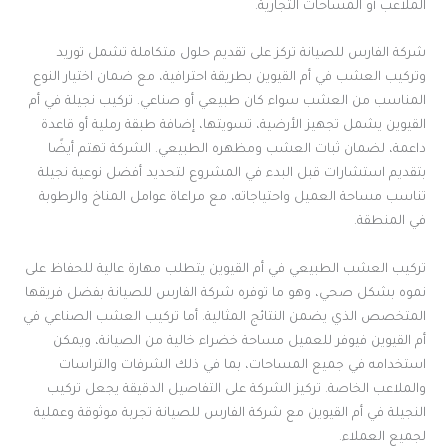
الملاعب أو المساحات التجارية.
شركة الفارس للصيانة تركز على تقديم حلول متكاملة تشمل توريد
وتركيب العشب في أم القيوين بطريقة احترافية، مع ضمان اختيار النوع
المناسب من العشب سواء كان طبيعي أو صناعي. تركيب نجيلة في أم
القيوين يشمل تجهيز الأرضية، تسويتها، إضافة طبقة رملية أو قاعدة
داعمة، لضمان ثبات العشب ومظهره الطبيعي. الشركة تهتم أيضًا
بتقديم استشارات قبل البدء في المشروع لتحديد أفضل نوعية نجيلة
تناسب مساحة العميل واحتياجاته، مع مراعاة عوامل المناخ والرطوبة
في المنطقة.
تركيب العشب الطبيعي في أم القيوين يتطلب مهارة عالية للحفاظ على
نموه بشكل صحي، وهو ما توفره شركة الفارس للصيانة بفضل فريقها
المتخصص الذي يضمن النتائج المثالية. أما تركيب العشب الصناعي في
أم القيوين فيوفر للعميل مساحة خضراء خالية من الصيانة، ويمكن
استخدامه في جميع المساحات، بما في ذلك الشرفات والتراسات
والملاعب الخاصة. تركيز الشركة على التفاصيل الدقيقة يجعل تركيب
النجيلة في أم القيوين مع شركة الفارس للصيانة تجربة موثوقة وعملية
لجميع العملاء.