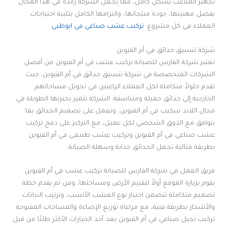
تجهيز الملاعب بشكل كامل، مما يجعل الشركة رائدة في هذا المجال
بفضل مهنيتها، جودة منتجاتها، والتزامها الكامل بتلبية احتياجات
العملاء في كل مشروع.
تركيب عشب صناعي في ابوظبي
شركة تنسيق حدائق في أم القيوين
تعتبر شركة الفارس للصيانة تركيب عشب في أم القيوين من أفضل
الشركات المتخصصة في شركة تنسيق حدائق في أم القيوين، حيث
تقدم حلولاً متكاملة لكل العملاء الراغبين في تحويل مساحاتهم
الخارجية إلى حدائق جميلة ومتناسقة. الشركة تتميز بخبرتها الطويلة في
مجال اللاند سكيب في أم القيوين، وتعمل على تصميم الحدائق بما
يتوافق مع الذوق الشخصي لكل عميل، مع التركيز على دمج تركيب
عشب صناعي في أم القيوين وتركيب عشب طبيعي في أم القيوين
بطريقة مثالية تجعل الحدائق جذابة وسهلة الصيانة.
فريق العمل في شركة الفارس للصيانة تركيب عشب في أم القيوين
يقوم بزيارة الموقع أولاً لتقييم الأرض ومساحتها، ومن ثم يقدم خطة
تصميم متكاملة تتضمن اختيار نوع العشب الأنسب، وترتيب النباتات
والأشجار بطريقة فنية، مع مراعاة توزيع الإضاءة والمساحات المفتوحة.
تركيب نجيل صناعي في أم القيوين يعد أحد الخيارات الأكثر طلبًا من قبل