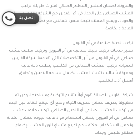
والمرونة، لضمان استمرار المظهر الجمالي لفترات طويلة. تركيب
العشب الصناعي على الجدار في أم القيوين مع الشركة يجمع بين الخبرة
إتصل بنا
والجودة، ويمنح العملاء نتيجة مبهرة تتماشى مع تصميم الحدائق
العامة والخاصة.
تركيب نجيلة صناعية في أم القيوين
تعتبر خدمات تركيب نجيلة صناعية في أم القيوين وتركيب ملاعب عشب
صناعي في أم القيوين من أبرز التخصصات التي تقدمها شركة الفارس
للصيانة. تركيب العشب الصناعي في الملاعب يتطلب دقة عالية
ومعرفة بأساليب تثبيت العشب لضمان سلامة اللاعبين وتحقيق
أفضل أداء للملعب.
شركة الفارس للصيانة تقوم أولاً بتقييم الأرضية ومساحتها، ومن ثم
تجهيزها بطريقة تضمن تصريف المياه ومنع أي تجمع للماء، قبل البدء
في تركيب العشب الصناعي أو النجيل الصناعي. تركيب ملاعب عشب
صناعي في أم القيوين يشمل استخدام مواد عالية الجودة لضمان المتانة
وتحمل الاستخدام المكثف، مع توزيع متساوٍ للون العشب لإضفاء
مظهر طبيعي وجذاب.