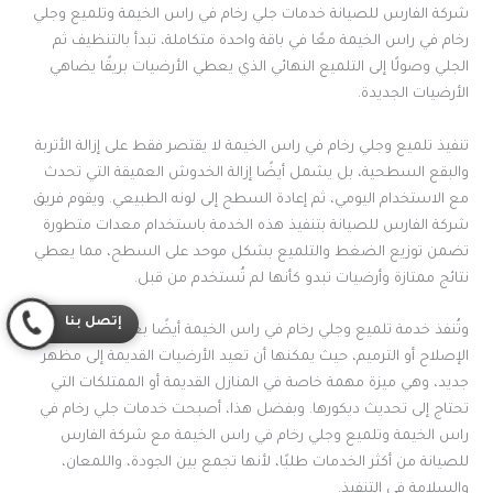
شركة الفارس للصيانة خدمات جلي رخام في راس الخيمة وتلميع وجلي
رخام في راس الخيمة معًا في باقة واحدة متكاملة، تبدأ بالتنظيف ثم
الجلي وصولًا إلى التلميع النهائي الذي يعطي الأرضيات بريقًا يضاهي
الأرضيات الجديدة.
تنفيذ تلميع وجلي رخام في راس الخيمة لا يقتصر فقط على إزالة الأتربة
والبقع السطحية، بل يشمل أيضًا إزالة الخدوش العميقة التي تحدث
مع الاستخدام اليومي، ثم إعادة السطح إلى لونه الطبيعي. ويقوم فريق
شركة الفارس للصيانة بتنفيذ هذه الخدمة باستخدام معدات متطورة
تضمن توزيع الضغط والتلميع بشكل موحد على السطح، مما يعطي
نتائج ممتازة وأرضيات تبدو كأنها لم تُستخدم من قبل.
إتصل بنا
وتُنفذ خدمة تلميع وجلي رخام في راس الخيمة أيضًا بعد عمليات
الإصلاح أو الترميم، حيث يمكنها أن تعيد الأرضيات القديمة إلى مظهر
جديد، وهي ميزة مهمة خاصة في المنازل القديمة أو الممتلكات التي
تحتاج إلى تحديث ديكورها. وبفضل هذا، أصبحت خدمات جلي رخام في
راس الخيمة وتلميع وجلي رخام في راس الخيمة مع شركة الفارس
للصيانة من أكثر الخدمات طلبًا، لأنها تجمع بين الجودة، واللمعان،
والسلامة في التنفيذ.