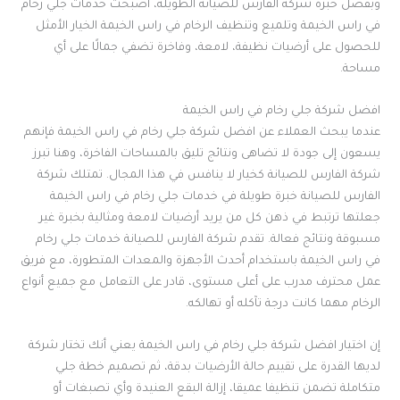
وبفضل خبرة شركة الفارس للصيانة الطويلة، أصبحت خدمات جلي رخام
في راس الخيمة وتلميع وتنظيف الرخام في راس الخيمة الخيار الأمثل
للحصول على أرضيات نظيفة، لامعة، وفاخرة تضفي جمالًا على أي
مساحة.
افضل شركة جلي رخام في راس الخيمة
عندما يبحث العملاء عن افضل شركة جلي رخام في راس الخيمة فإنهم
يسعون إلى جودة لا تضاهى ونتائج تليق بالمساحات الفاخرة، وهنا تبرز
شركة الفارس للصيانة كخيار لا ينافس في هذا المجال. تمتلك شركة
الفارس للصيانة خبرة طويلة في خدمات جلي رخام في راس الخيمة
جعلتها ترتبط في ذهن كل من يريد أرضيات لامعة ومثالية بخبرة غير
مسبوقة ونتائج فعالة. تقدم شركة الفارس للصيانة خدمات جلي رخام
في راس الخيمة باستخدام أحدث الأجهزة والمعدات المتطورة، مع فريق
عمل محترف مدرب على أعلى مستوى، قادر على التعامل مع جميع أنواع
الرخام مهما كانت درجة تآكله أو تهالكه.
إن اختيار افضل شركة جلي رخام في راس الخيمة يعني أنك تختار شركة
لديها القدرة على تقييم حالة الأرضيات بدقة، ثم تصميم خطة جلي
متكاملة تضمن تنظيفا عميقا، إزالة البقع العنيدة وأي تصبغات أو