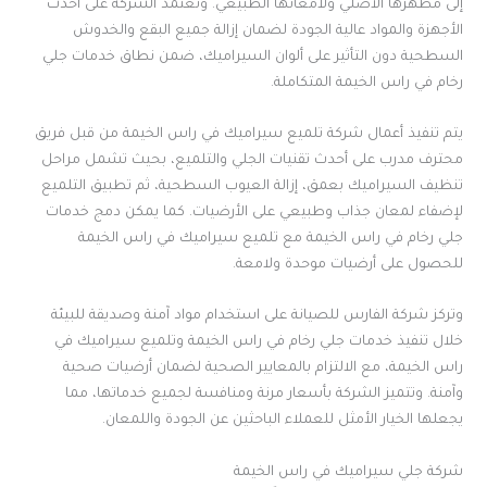
إلى مظهرها الأصلي ولامعانها الطبيعي. وتعتمد الشركة على أحدث
الأجهزة والمواد عالية الجودة لضمان إزالة جميع البقع والخدوش
السطحية دون التأثير على ألوان السيراميك، ضمن نطاق خدمات جلي
رخام في راس الخيمة المتكاملة.
يتم تنفيذ أعمال شركة تلميع سيراميك في راس الخيمة من قبل فريق
محترف مدرب على أحدث تقنيات الجلي والتلميع، بحيث تشمل مراحل
تنظيف السيراميك بعمق، إزالة العيوب السطحية، ثم تطبيق التلميع
لإضفاء لمعان جذاب وطبيعي على الأرضيات. كما يمكن دمج خدمات
جلي رخام في راس الخيمة مع تلميع سيراميك في راس الخيمة
للحصول على أرضيات موحدة ولامعة.
وتركز شركة الفارس للصيانة على استخدام مواد آمنة وصديقة للبيئة
خلال تنفيذ خدمات جلي رخام في راس الخيمة وتلميع سيراميك في
راس الخيمة، مع الالتزام بالمعايير الصحية لضمان أرضيات صحية
وآمنة. وتتميز الشركة بأسعار مرنة ومنافسة لجميع خدماتها، مما
يجعلها الخيار الأمثل للعملاء الباحثين عن الجودة واللمعان.
شركة جلي سيراميك في راس الخيمة