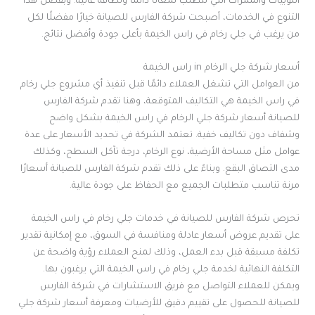
اللوبيات والممرات التي تتطلب لمعانًا دائمًا ونظافة عالية. وبفضل هذا
التنوع في الخدمات، أصبحت شركة الفارس للصيانة خيارًا مفضلًا لكل
من يرغب في جلي رخام في راس الخيمة بأعلى جودة وأفضل نتائج.
أسعار شركة جلي الرخام in راس الخيمة
من العوامل التي تشغل العملاء دائمًا قبل تنفيذ أي مشروع جلي رخام
في راس الخيمة هي التكاليف المتوقعة، وهنا تقدم شركة الفارس
للصيانة أسعار شركة جلي الرخام في راس الخيمة بشكل واضح
وشفاف دون تكاليف خفية. تعتمد الشركة في تحديد الأسعار على عدة
عوامل مثل مساحة الأرضية، نوع الرخام، درجة تآكل السطح، وكذلك
مدى التصاق البقع. وبناءً على ذلك تقدم شركة الفارس للصيانة أسعارًا
مرنة تناسب متطلبات الجميع مع الحفاظ على جودة عالية.
تحرص شركة الفارس للصيانة في خدمات جلي رخام في راس الخيمة
على تقديم عروض أسعار عادلة ومنافسة في السوق، مع إمكانية تقدير
تكلفة مسبقة قبل بدء العمل، وذلك لمنح العملاء رؤية واضحة عن
التكلفة النهائية لخدمة جلي رخام في راس الخيمة التي يرغبون بها.
ويمكن للعملاء التواصل مع فريق الاستشارات في شركة الفارس
للصيانة للحصول على تقييم دقيق للأرضيات ومعرفة أسعار شركة جلي