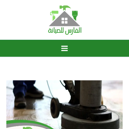
خطي
لى
لمحتوى