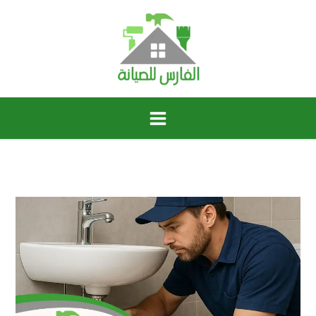
خطي
لى
لمحتوى