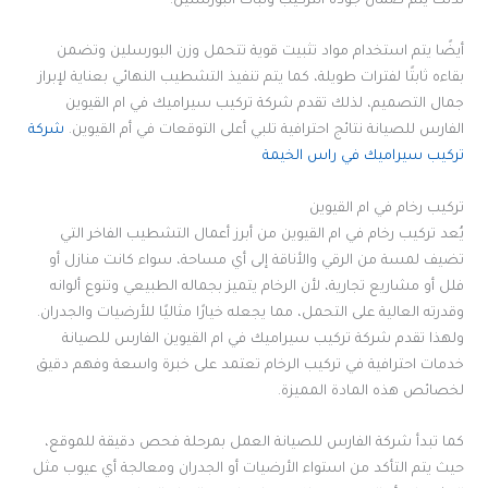
لذلك يتم ضمان جودة التركيب وثبات البورسلين.
أيضًا يتم استخدام مواد تثبيت قوية تتحمل وزن البورسلين وتضمن
بقاءه ثابتًا لفترات طويلة، كما يتم تنفيذ التشطيب النهائي بعناية لإبراز
جمال التصميم، لذلك تقدم شركة تركيب سيراميك في ام القيوين
الفارس للصيانة نتائج احترافية تلبي أعلى التوقعات في أم القيوين.
شركة
تركيب سيراميك في راس الخيمة
تركيب رخام في ام القيوين
يُعد تركيب رخام في ام القيوين من أبرز أعمال التشطيب الفاخر التي
تضيف لمسة من الرقي والأناقة إلى أي مساحة، سواء كانت منازل أو
فلل أو مشاريع تجارية، لأن الرخام يتميز بجماله الطبيعي وتنوع ألوانه
وقدرته العالية على التحمل، مما يجعله خيارًا مثاليًا للأرضيات والجدران.
ولهذا تقدم شركة تركيب سيراميك في ام القيوين الفارس للصيانة
خدمات احترافية في تركيب الرخام تعتمد على خبرة واسعة وفهم دقيق
لخصائص هذه المادة المميزة.
كما تبدأ شركة الفارس للصيانة العمل بمرحلة فحص دقيقة للموقع،
حيث يتم التأكد من استواء الأرضيات أو الجدران ومعالجة أي عيوب مثل