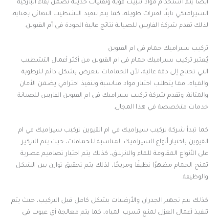
أيضًا يتم استخدام مواد تثبيت قوية وتقنيات حديثة تضمن بقاء الباركيه
السيراميكي ثابتًا لفترات طويلة، كما يتم تنفيذ التشطيب النهائي بعناية،
لذلك تقدم شركة الفارس للصيانة نتائج عالية الجودة في أم القيوين.
تركيب سيراميك حمام في ام القيوين
يُعتبر تركيب سيراميك حمام في ام القيوين من أكثر أعمال التشطيب
التي تحتاج إلى دقة عالية، لأن الحمامات تتعرض بشكل دائم للرطوبة
والمياه، مما يتطلب اختيار مواد مناسبة وتنفيذ احترافي يضمن الأمان
والمتانة. وتقدم شركة تركيب سيراميك في ام القيوين الفارس للصيانة
خدمات متخصصة في هذا المجال.
كما تبدأ شركة تركيب سيراميك في ام القيوين تركيب سيراميك في ام
القيوين باختيار أنواع السيراميك المناسبة للحمامات، حيث يتم التركيز
على الأنواع المقاومة للماء والانزلاق، كذلك يتم اختيار تصاميم عصرية
تمنح الحمام مظهرًا نظيفًا ومريحًا، لذلك يتم تحقيق توازن بين الشكل
والوظيفة.
كذلك يتم تجهيز الجدران والأرضيات بشكل كامل قبل التركيب، حيث يتم
تنفيذ أعمال العزل لمنع تسرب المياه، كما يتم معالجة أي عيوب في