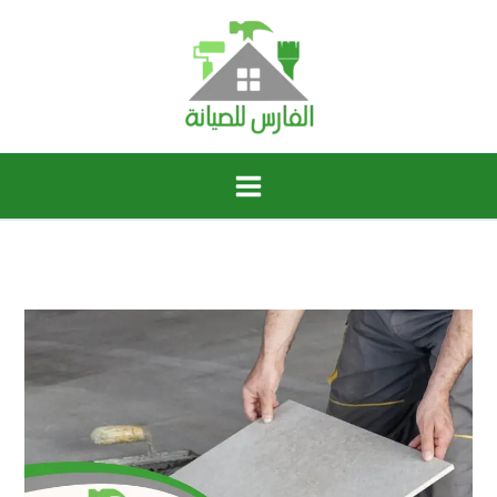
خطي
لى
لمحتوى