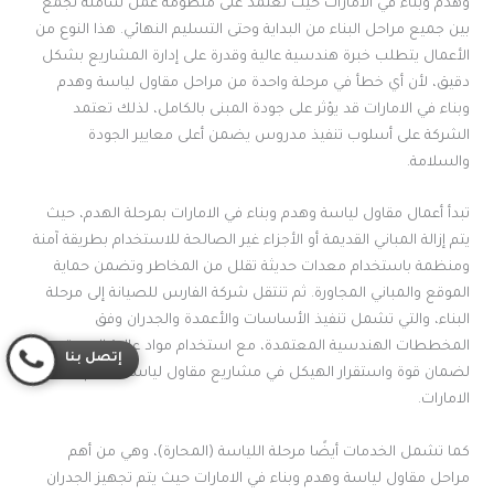
وهدم وبناء في الامارات حيث تعتمد على منظومة عمل شاملة تجمع
بين جميع مراحل البناء من البداية وحتى التسليم النهائي. هذا النوع من
الأعمال يتطلب خبرة هندسية عالية وقدرة على إدارة المشاريع بشكل
دقيق، لأن أي خطأ في مرحلة واحدة من مراحل مقاول لياسة وهدم
وبناء في الامارات قد يؤثر على جودة المبنى بالكامل، لذلك تعتمد
الشركة على أسلوب تنفيذ مدروس يضمن أعلى معايير الجودة
والسلامة.
تبدأ أعمال مقاول لياسة وهدم وبناء في الامارات بمرحلة الهدم، حيث
يتم إزالة المباني القديمة أو الأجزاء غير الصالحة للاستخدام بطريقة آمنة
ومنظمة باستخدام معدات حديثة تقلل من المخاطر وتضمن حماية
الموقع والمباني المجاورة. ثم تنتقل شركة الفارس للصيانة إلى مرحلة
البناء، والتي تشمل تنفيذ الأساسات والأعمدة والجدران وفق
المخططات الهندسية المعتمدة، مع استخدام مواد عالية الجودة
إتصل بنا
لضمان قوة واستقرار الهيكل في مشاريع مقاول لياسة وهدم وبناء في
الامارات.
كما تشمل الخدمات أيضًا مرحلة اللياسة (المحارة)، وهي من أهم
مراحل مقاول لياسة وهدم وبناء في الامارات حيث يتم تجهيز الجدران