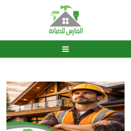
خطي
لى
لمحتوى