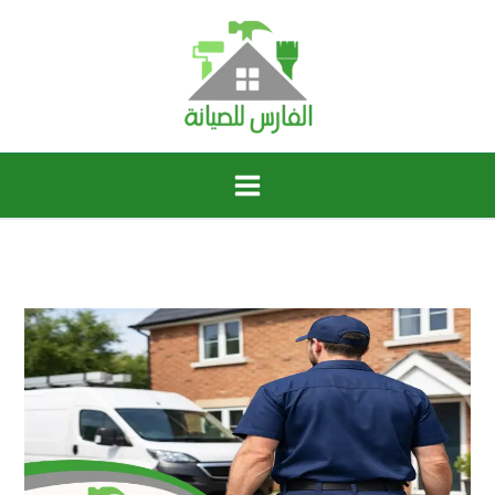
خطي
لى
لمحتوى