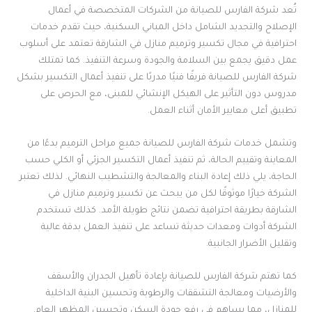
تُعد شركة الفارس للصيانة من الشركات المتخصصة في أعمال
الإصلاح والتجديد الشامل داخل المباني السكنية، حيث تقدم خدمات
احترافية في مجال تكسير وترميم منازل في الشارقة تعتمد على أسلوب
عمل دقيق يجمع بين السلامة والجودة وسرعة التنفيذ. كما تمتلك
شركة الفارس للصيانة فريقًا فنيًا مدربًا على تنفيذ أعمال التكسير بشكل
مدروس دون التأثير على الهيكل الإنشائي للمبنى، مع الحرص على
تطبيق أعلى معايير الأمان أثناء العمل.
وتشمل خدمات شركة الفارس للصيانة جميع مراحل الترميم بدءًا من
المعاينة وتقييم الحالة، ثم تنفيذ أعمال التكسير الجزئي أو الكلي حسب
الحاجة، يلي ذلك إعادة البناء والمعالجة والتشطيب النهائي. لذلك تعتبر
الشركة خيارًا موثوقًا لكل من يبحث عن تكسير وترميم منازل في
الشارقة بطريقة احترافية تضمن نتائج طويلة الأمد. كذلك تستخدم
الشركة أدوات ومعدات حديثة تساعد على تنفيذ العمل بدقة عالية
وتقليل الأضرار الجانبية.
كما تهتم شركة الفارس للصيانة بإعادة تأهيل الجدران والأسقف
والأرضيات ومعالجة التشققات والرطوبة وتحسين البنية الداخلية
للمنازل، مما يساهم في رفع جودة السكن وتحسين المظهر العام.