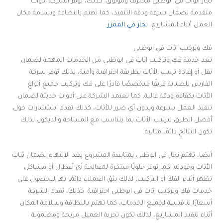
نجار ابواب في ابوظبي محترف وموثوق. كذلك، توفر الشركة أدوات
متقدمة لضمان سرعة ودقة التنفيذ، كما تهتم بالنظافة وسلامة مكان
العمل أثناء المشاريع.
نجار في الممزر
فك وتركيب اثاث في ابوظبي
تعد خدمة فك وتركيب اثاث في ابوظبي من الخدمات المهمة لضمان
نقل أو إعادة ترتيب الأثاث بطريقة احترافية وآمنة، لذلك توفر شركة
الفارس للصيانة فريقًا متخصصًا قادرًا على فك وتركيب جميع أنواع
الأثاث بكفاءة ودقة عالية. كما تعتمد الشركة على أدوات حديثة لضمان
تنفيذ العمل بسرعة وبدون أي ضرر للأثاث، كذلك تقدم استشارات حول
أفضل الطرق لترتيب الأثاث بما يتناسب مع المساحة والديكور، لذلك
تكون النتائج دائمًا مثالية.
أيضا، تهتم نجار في ابوظبي بمتابعة المشروع بعد الانتهاء لضمان ثبات
الأثاث وجودته، كما توفر حلولًا مبتكرة لمعالجة أي أعطال أو مشاكل
تظهر أثناء الفك أو التركيب، لذلك يثق العملاء دائمًا بها للحصول على
خدمات فك وتركيب اثاث في ابوظبي احترافية. كذلك، تقدم الشركة
أسعارًا تنافسية لجميع الخدمات، كما تهتم بالنظافة وسلامة المكان
أثناء تنفيذ المشاريع، لذلك تكون تجربة العميل مريحة ومضمونة