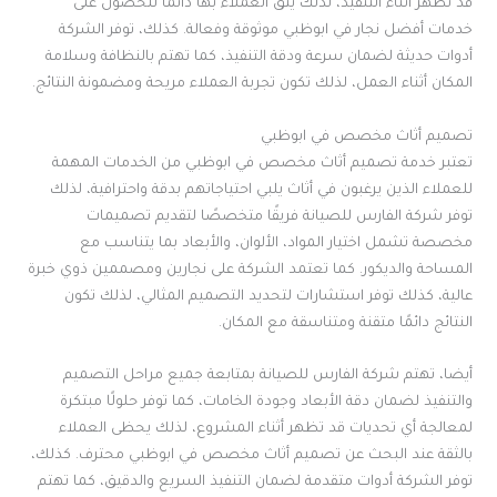
قد تظهر أثناء التنفيذ، لذلك يثق العملاء بها دائمًا للحصول على
خدمات أفضل نجار في ابوظبي موثوقة وفعالة. كذلك، توفر الشركة
أدوات حديثة لضمان سرعة ودقة التنفيذ، كما تهتم بالنظافة وسلامة
المكان أثناء العمل، لذلك تكون تجربة العملاء مريحة ومضمونة النتائج.
تصميم أثاث مخصص في ابوظبي
تعتبر خدمة تصميم أثاث مخصص في ابوظبي من الخدمات المهمة
للعملاء الذين يرغبون في أثاث يلبي احتياجاتهم بدقة واحترافية، لذلك
توفر شركة الفارس للصيانة فريقًا متخصصًا لتقديم تصميمات
مخصصة تشمل اختيار المواد، الألوان، والأبعاد بما يتناسب مع
المساحة والديكور. كما تعتمد الشركة على نجارين ومصممين ذوي خبرة
عالية، كذلك توفر استشارات لتحديد التصميم المثالي، لذلك تكون
النتائج دائمًا متقنة ومتناسقة مع المكان.
أيضا، تهتم شركة الفارس للصيانة بمتابعة جميع مراحل التصميم
والتنفيذ لضمان دقة الأبعاد وجودة الخامات، كما توفر حلولًا مبتكرة
لمعالجة أي تحديات قد تظهر أثناء المشروع، لذلك يحظى العملاء
بالثقة عند البحث عن تصميم أثاث مخصص في ابوظبي محترف. كذلك،
توفر الشركة أدوات متقدمة لضمان التنفيذ السريع والدقيق، كما تهتم