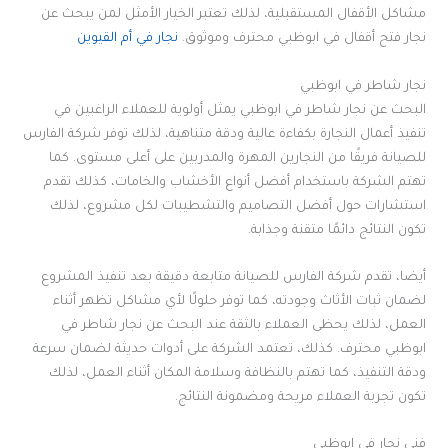
مشاكل الأقفال المستقبلية، لذلك تعتبر الخيار الأمثل لمن يبحث عن
نجار فتح أقفال في ابوظبي محترف وموثوق.
نجار في أم القيوين
نجار شاطر في ابوظبي
البحث عن نجار شاطر في ابوظبي يمثل أولوية للعملاء الراغبين في
تنفيذ أعمال النجارة بكفاءة عالية ودقة متناهية، لذلك توفر شركة الفارس
للصيانة فريقًا من النجارين المهرة والمدربين على أعلى مستوى. كما
تهتم الشركة باستخدام أفضل أنواع الأخشاب والخامات، كذلك تقدم
استشارات حول أفضل التصاميم والتشطيبات لكل مشروع، لذلك
تكون النتائج دائمًا متقنة وجذابة.
أيضا، تقدم شركة الفارس للصيانة متابعة دقيقة بعد تنفيذ المشروع
لضمان ثبات الأثاث وجودته، كما توفر حلولًا لأي مشاكل تظهر أثناء
العمل، لذلك يحظى العملاء بالثقة عند البحث عن نجار شاطر في
ابوظبي محترف. كذلك، تعتمد الشركة على أدوات حديثة لضمان سرعة
ودقة التنفيذ، كما تهتم بالنظافة وسلامة المكان أثناء العمل، لذلك
تكون تجربة العملاء مريحة ومضمونة النتائج.
فني نجار في ابوظبي