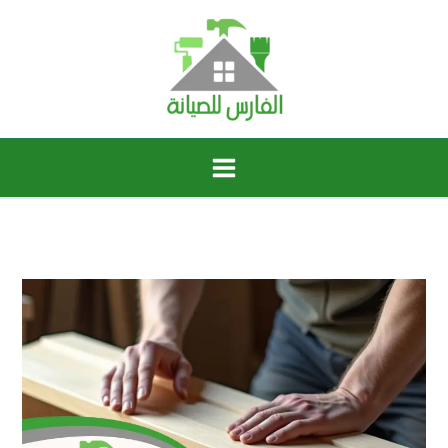
خطي
لى
لمحتوى